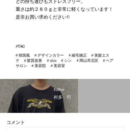
どの持ち運びもストレスフリー。
重さは約２８０ｇと非常に軽くなっています！
是非お買い求めください!!
#TAG
#
韓国風
#
デザインカラー
#
縮毛矯正
#
美髪エス
テ
#
髪質改善
#
shin
#
シン
#
岡山市北区
#
ヘア
サロン
#
美容院
#
美容室
Editor
村多 司
コメント