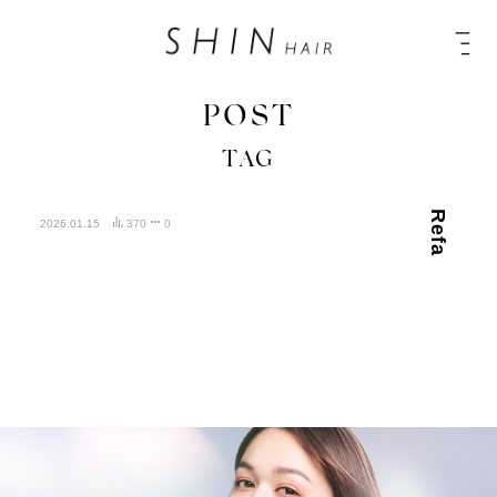
POST
TAG
Refa
2026.01.15
370
0