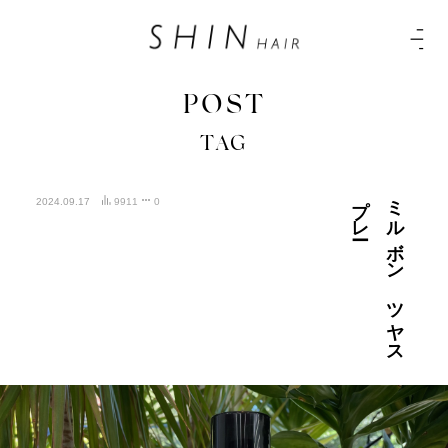
POST
TAG
ー
ミ
ル
ボ
ン
ツ
ヤ
ス
プ
レ
2024.09.17
9911
0