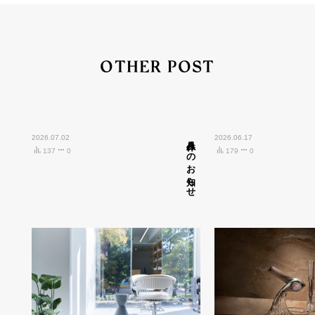
OTHER POST
2026.07.02
八月休みのお知らせ
2026.06.17
137
0
179
0